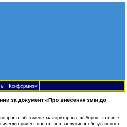
ть
Конформизм
ии за документ «Про внесення змін до
онопроект об отмене мажоритарных выборов, которые
ячески приветствовать, она заслуживает безусловного