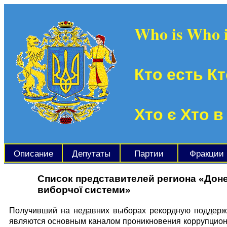
Who is Who 
Кто есть Кт
Хто є Хто в
Описание
Депутаты
Партии
Фракции
Список представителей региона «Доне
виборчої системи»
Получивший на недавних выборах рекордную поддержк
являются основным каналом проникновения коррупционе