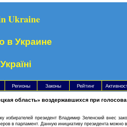
in Ukraine
о в Украине
 Україні
Регионы
Законы
Рейтинг
Активнос
цкая область» воздержавшихся при голосован
у избирателей президент Владимир Зеленский внес зак
ров в парламент. Данную инициативу президента можно вс