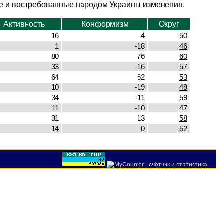
ые и востребованные народом Украины изменения.
Активность
Конформизм
Округ
16
-4
50
1
-18
46
80
76
60
33
-16
57
64
62
53
10
-19
49
34
-11
59
11
-10
47
31
13
58
14
0
52