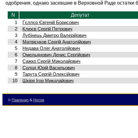
одобрения, однако засевшие в Верховной Раде остатки
N
Депутат
1
Гєллєр Євгеній Борисович
2
Клюєв Сергій Петрович
3
Лубінець Дмитро Валерійович
4
Матвієнков Сергій Анатолійович
5
Недава Олег Анатолійович
6
Омельянович Денис Сергійович
7
Сажко Сергій Миколайович
8
Солод Юрій Васильович
9
Тарута Сергій Олексійович
10
Шкіря Ігор Миколайович
©
Павленко
&
Носов