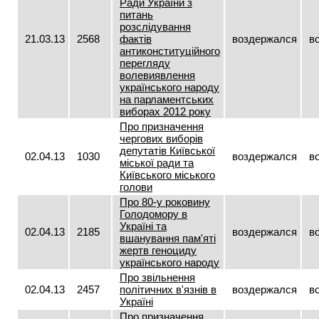
Ради України з
питань
розслідування
21.03.13
2568
фактів
воздержался
в
антиконституційного
перегляду
волевиявлення
українського народу
на парламентських
виборах 2012 року
Про призначення
чергових виборів
депутатів Київської
02.04.13
1030
воздержался
в
міської ради та
Київського міського
голови
Про 80-у роковину
Голодомору в
Україні та
02.04.13
2185
воздержался
в
вшанування пам'яті
жертв геноциду
українського народу
Про звільнення
02.04.13
2457
політичних в'язнів в
воздержался
в
Україні
Про призначення