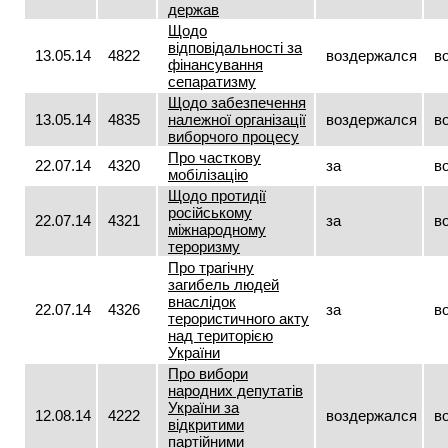
держав
Щодо
відповідальності за
13.05.14
4822
воздержался
в
фінансування
сепаратизму
Щодо забезпечення
13.05.14
4835
належної організації
воздержался
в
виборчого процесу
Про часткову
22.07.14
4320
за
в
мобілізацію
Щодо протидії
російському
22.07.14
4321
за
в
міжнародному
тероризму
Про трагічну
загибель людей
внаслідок
22.07.14
4326
за
в
терористичного акту
над територією
України
Про вибори
народних депутатів
України за
12.08.14
4222
воздержался
в
відкритими
партійними