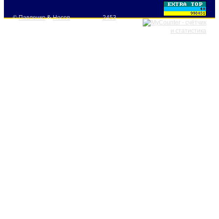
©
Павленко
&
Носов
2453