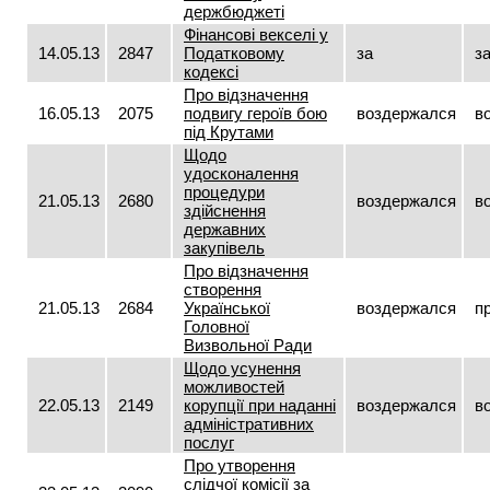
держбюджеті
Фінансові векселі у
14.05.13
2847
Податковому
за
з
кодексі
Про відзначення
16.05.13
2075
подвигу героїв бою
воздержался
в
під Крутами
Щодо
удосконалення
процедури
21.05.13
2680
воздержался
в
здійснення
державних
закупівель
Про відзначення
створення
21.05.13
2684
Української
воздержался
п
Головної
Визвольної Ради
Щодо усунення
можливостей
22.05.13
2149
корупції при наданні
воздержался
в
адміністративних
послуг
Про утворення
слідчої комісії за