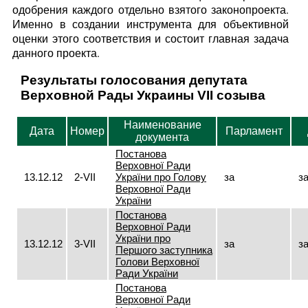
одобрения каждого отдельно взятого законопроекта.
Именно в создании инструмента для объективной
оценки этого соответствия и состоит главная задача
данного проекта.
Результаты голосования депутата
Верховной Рады Украины VII созыва
Наименование
Дата
Номер
Парламент
документа
Постанова
Верховної Ради
13.12.12
2-VII
України про Голову
за
з
Верховної Ради
України
Постанова
Верховної Ради
України про
13.12.12
3-VII
за
з
Першого заступника
Голови Верховної
Ради України
Постанова
Верховної Ради