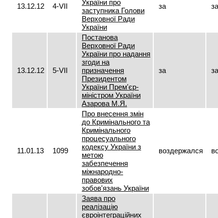
України про
13.12.12
4-VII
за
з
заступника Голови
Верховної Ради
України
Постанова
Верховної Ради
України про надання
згоди на
13.12.12
5-VII
призначення
за
з
Президентом
України Прем'єр-
міністром України
Азарова М.Я.
Про внесення змін
до Кримінального та
Кримінального
процесуального
кодексу України з
11.01.13
1099
воздержался
в
метою
забезпечення
міжнародно-
правових
зобов'язань України
Заява про
реалізацію
євроінтеграційних