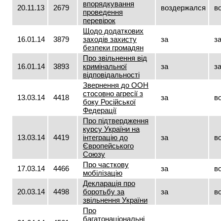
впорядкування
20.11.13
2679
воздержался
в
проведення
перевірок
Щодо додаткових
16.01.14
3879
заходів захисту
за
з
безпеки громадян
Про звільнення від
16.01.14
3893
кримінальної
за
з
відповідальності
Звернення до ООН
стосовно агресії з
13.03.14
4418
за
в
боку Російської
Федерації
Про підтвердження
курсу України на
13.03.14
4419
інтеграцію до
за
в
Європейського
Союзу
Про часткову
17.03.14
4466
за
в
мобілізацію
Декларація про
20.03.14
4498
боротьбу за
за
в
звільнення України
Про
багатонаціональні