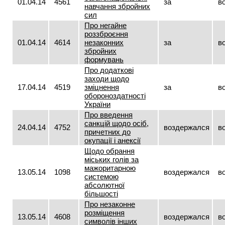
01.04.14
4561
за
в
навчання збройних
сил
Про негайне
роззброєння
01.04.14
4614
незаконних
за
в
збройних
формувань
Про додаткові
заходи щодо
17.04.14
4519
зміцнення
за
в
обороноздатності
України
Про введення
санкцій щодо осіб,
24.04.14
4752
воздержался
в
причетних до
окупації і анексії
Щодо обрання
міських голів за
мажоритарною
13.05.14
1098
воздержался
в
системою
абсолютної
більшості
Про незаконне
розміщення
13.05.14
4608
воздержался
в
символів інших