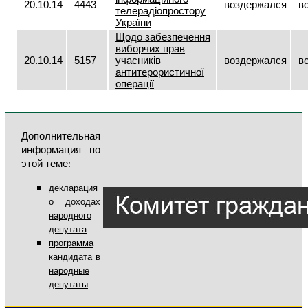
20.10.14
4443
воздержался
в
телерадіопростору
України
Щодо забезпечення
виборчих прав
20.10.14
5157
учасників
воздержался
в
антитерористичної
операції
Дополнительная
информация по
этой теме:
декларация
о доходах
народного
депутата
программа
кандидата в
народные
депутаты