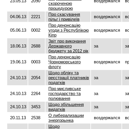
23.05.13
2090
воздержался
в
скороченою
процедурою
Про скасування
04.06.13
2221
воздержался
в
пільг і привілеїв
Про денонсацію
05.06.13
0002
угоди з Республікою
воздержался
в
Кіпр
Звіт про виконання
18.06.13
2688
Державного
за
з
бюджету за 2012 рік
Про денонсацію
19.06.13
0003
Чорноморського
воздержался
п
флоту
Щодо обліку та
24.10.13
2054
реєстрації платників
за
з
податків
Про мисливське
24.10.13
2264
господарство та
за
з
полювання
Щодо збільшення
24.10.13
3453
за
з
видатків
О либерализации
20.11.13
2538
воздержался
в
энергорынка
Щодо