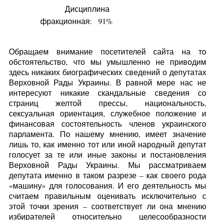
Дисциплина
фракционная:
91%
Обращаем внимание посетителей сайта на то
обстоятельство, что мы умышленно не приводим
здесь никаких биографических сведений о депутатах
Верховной Рады Украины. В равной мере нас не
интересуют никакие скандальные сведения со
страниц желтой прессы, национальность,
сексуальная ориентация, служебное положение и
финансовая состоятельность членов украинского
парламента. По нашему мнению, имеет значение
лишь то, как именно тот или иной народный депутат
голосует за те или иные законы и постановления
Верховной Рады Украины. Мы рассматриваем
депутата именно в таком разрезе – как своего рода
«машину» для голосования. И его деятельность мы
считаем правильным оценивать исключительно с
этой точки зрения – соответствует ли она мнению
избирателей относительно целесообразности