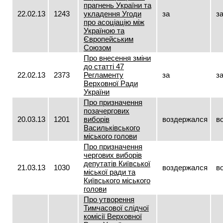
прагнень України та
22.02.13
1243
укладення Угоди
за
з
про асоціацію між
Україною та
Європейським
Союзом
Про внесення зміни
до статті 47
22.02.13
2373
Регламенту
за
з
Верховної Ради
України
Про призначення
позачергових
20.03.13
1201
виборів
воздержался
в
Васильківського
міського голови
Про призначення
чергових виборів
депутатів Київської
21.03.13
1030
воздержался
в
міської ради та
Київського міського
голови
Про утворення
Тимчасової слідчої
комісії Верховної