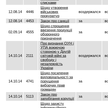
списками
Щодо утворення
12.08.14
4446
військових
воздержался
в
прокуратур
12.08.14
4453
Закон про санкції
за
в
Щодо спрощення
ввезення продукції
02.09.14
4555
за
в
оборонного
призначення
Про визнання ОУН і
УПА воюючою
стороною у Другій
14.10.14
2111
світовій війні за
воздержался
в
свободу і
незалежність
України
Щодо посилення
відповідальності за
14.10.14
4741
порушення
за
в
виборчих прав
громадян
Закон про
14.10.14
5113
за
в
запобігання корупції
Щодо захисту
інформаційного