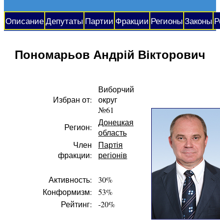
Описание
Депутаты
Партии
Фракции
Регионы
Законы
Р
Пономарьов Андрій Вікторович
Виборчий
Избран от:
округ
№61
Донецкая
Регион:
область
Член
Партія
фракции:
регіонів
Активность:
30%
Конформизм:
53%
Рейтинг:
-20%