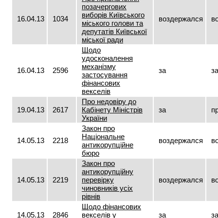
позачергових
виборів Київського
16.04.13
1034
воздержался
в
міського голови та
депутатів Київської
міської ради
Щодо
удосконалення
механізму
16.04.13
2596
за
з
застосування
фінансових
векселів
Про недовіру до
19.04.13
2617
Кабінету Міністрів
за
п
України
Закон про
Національне
14.05.13
2218
воздержался
в
антикорупційне
бюро
Закон про
антикорупційну
14.05.13
2219
перевірку
воздержался
в
чиновників усіх
рівнів
Щодо фінансових
14.05.13
2846
векселів у
за
з