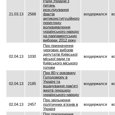
Ради України з
питань
розслідування
21.03.13
2568
фактів
воздержался
в
антиконституційного
перегляду
волевиявлення
українського народу
на парламентських
виборах 2012 року
Про призначення
чергових виборів
депутатів Київської
02.04.13
1030
воздержался
в
міської ради та
Київського міського
голови
Про 80-у роковину
Голодомору в
Україні та
02.04.13
2185
воздержался
в
вшанування пам'яті
жертв геноциду
українського народу
Про звільнення
02.04.13
2457
політичних в'язнів в
воздержался
в
Україні
Про призначення