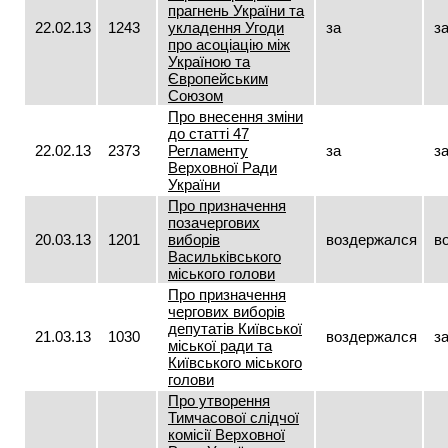
прагнень України та
22.02.13
1243
укладення Угоди
за
з
про асоціацію між
Україною та
Європейським
Союзом
Про внесення зміни
до статті 47
22.02.13
2373
Регламенту
за
з
Верховної Ради
України
Про призначення
позачергових
20.03.13
1201
виборів
воздержался
в
Васильківського
міського голови
Про призначення
чергових виборів
депутатів Київської
21.03.13
1030
воздержался
з
міської ради та
Київського міського
голови
Про утворення
Тимчасової слідчої
комісії Верховної