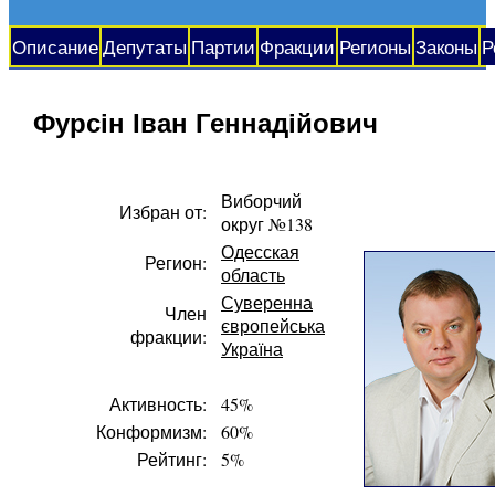
Описание
Депутаты
Партии
Фракции
Регионы
Законы
Р
Фурсін Іван Геннадійович
Виборчий
Избран от:
округ №138
Одесская
Регион:
область
Суверенна
Член
європейська
фракции:
Україна
Активность:
45%
Конформизм:
60%
Рейтинг:
5%