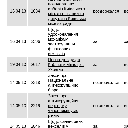
позачергових
виборів Київського
16.04.13
1034
воздержался
в
міського голови та
депутатів Київської
міської ради
Щодо
удосконалення
механізму
16.04.13
2596
за
з
застосування
фінансових
векселів
Про недовіру до
19.04.13
2617
Кабінету Міністрів
за
в
України
Закон про
Національне
14.05.13
2218
воздержался
в
антикорупційне
бюро
Закон про
антикорупційну
14.05.13
2219
перевірку
воздержался
в
чиновників усіх
рівнів
Щодо фінансових
14.05.13
2846
векселів у
за
з