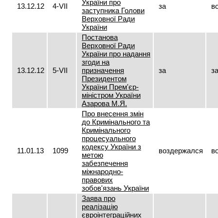
України про
13.12.12
4-VII
за
в
заступника Голови
Верховної Ради
України
Постанова
Верховної Ради
України про надання
згоди на
13.12.12
5-VII
призначення
за
з
Президентом
України Прем'єр-
міністром України
Азарова М.Я.
Про внесення змін
до Кримінального та
Кримінального
процесуального
кодексу України з
11.01.13
1099
воздержался
в
метою
забезпечення
міжнародно-
правових
зобов'язань України
Заява про
реалізацію
євроінтеграційних