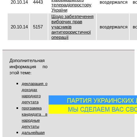
20.10.14
4443
воздержался
в
телерадіопростору
України
Щодо забезпечення
виборчих прав
20.10.14
5157
учасників
воздержался
в
антитерористичної
операції
Дополнительная
информация по
этой теме:
декларация о
доходах
народного
депутата
программа
кандидата в
народные
депутаты
дальнейшая