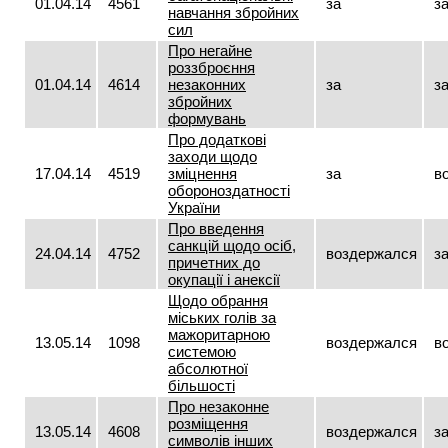
01.04.14
4561
за
з
навчання збройних
сил
Про негайне
роззброєння
01.04.14
4614
незаконних
за
з
збройних
формувань
Про додаткові
заходи щодо
17.04.14
4519
зміцнення
за
в
обороноздатності
України
Про введення
санкцій щодо осіб,
24.04.14
4752
воздержался
з
причетних до
окупації і анексії
Щодо обрання
міських голів за
мажоритарною
13.05.14
1098
воздержался
в
системою
абсолютної
більшості
Про незаконне
розміщення
13.05.14
4608
воздержался
з
символів інших