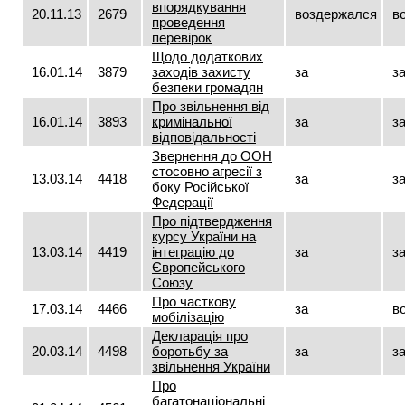
впорядкування
20.11.13
2679
воздержался
в
проведення
перевірок
Щодо додаткових
16.01.14
3879
заходів захисту
за
з
безпеки громадян
Про звільнення від
16.01.14
3893
кримінальної
за
з
відповідальності
Звернення до ООН
стосовно агресії з
13.03.14
4418
за
з
боку Російської
Федерації
Про підтвердження
курсу України на
13.03.14
4419
інтеграцію до
за
з
Європейського
Союзу
Про часткову
17.03.14
4466
за
в
мобілізацію
Декларація про
20.03.14
4498
боротьбу за
за
з
звільнення України
Про
багатонаціональні