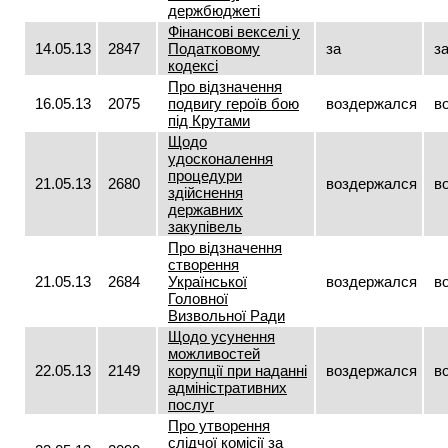
держбюджеті
Фінансові векселі у
14.05.13
2847
Податковому
за
з
кодексі
Про відзначення
16.05.13
2075
подвигу героїв бою
воздержался
в
під Крутами
Щодо
удосконалення
процедури
21.05.13
2680
воздержался
в
здійснення
державних
закупівель
Про відзначення
створення
21.05.13
2684
Української
воздержался
в
Головної
Визвольної Ради
Щодо усунення
можливостей
22.05.13
2149
корупції при наданні
воздержался
в
адміністративних
послуг
Про утворення
слідчої комісії за