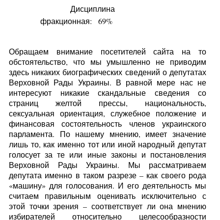
Дисциплина
фракционная:
69%
Обращаем внимание посетителей сайта на то
обстоятельство, что мы умышленно не приводим
здесь никаких биографических сведений о депутатах
Верховной Рады Украины. В равной мере нас не
интересуют никакие скандальные сведения со
страниц желтой прессы, национальность,
сексуальная ориентация, служебное положение и
финансовая состоятельность членов украинского
парламента. По нашему мнению, имеет значение
лишь то, как именно тот или иной народный депутат
голосует за те или иные законы и постановления
Верховной Рады Украины. Мы рассматриваем
депутата именно в таком разрезе – как своего рода
«машину» для голосования. И его деятельность мы
считаем правильным оценивать исключительно с
этой точки зрения – соответствует ли она мнению
избирателей относительно целесообразности