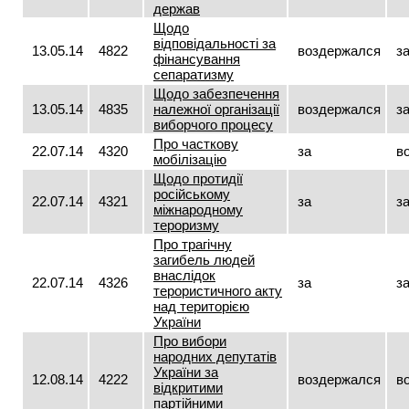
держав
Щодо
відповідальності за
13.05.14
4822
воздержался
з
фінансування
сепаратизму
Щодо забезпечення
13.05.14
4835
належної організації
воздержался
з
виборчого процесу
Про часткову
22.07.14
4320
за
в
мобілізацію
Щодо протидії
російському
22.07.14
4321
за
з
міжнародному
тероризму
Про трагічну
загибель людей
внаслідок
22.07.14
4326
за
з
терористичного акту
над територією
України
Про вибори
народних депутатів
України за
12.08.14
4222
воздержался
в
відкритими
партійними