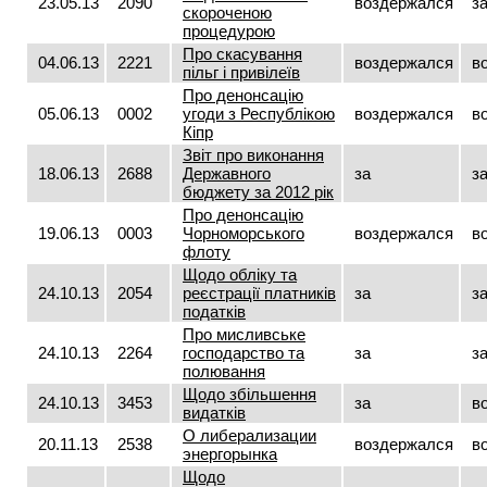
23.05.13
2090
воздержался
з
скороченою
процедурою
Про скасування
04.06.13
2221
воздержался
в
пільг і привілеїв
Про денонсацію
05.06.13
0002
угоди з Республікою
воздержался
в
Кіпр
Звіт про виконання
18.06.13
2688
Державного
за
з
бюджету за 2012 рік
Про денонсацію
19.06.13
0003
Чорноморського
воздержался
в
флоту
Щодо обліку та
24.10.13
2054
реєстрації платників
за
з
податків
Про мисливське
24.10.13
2264
господарство та
за
з
полювання
Щодо збільшення
24.10.13
3453
за
в
видатків
О либерализации
20.11.13
2538
воздержался
в
энергорынка
Щодо