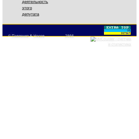
деятельность
этого
депутата
©
Павленко
&
Носов
2866