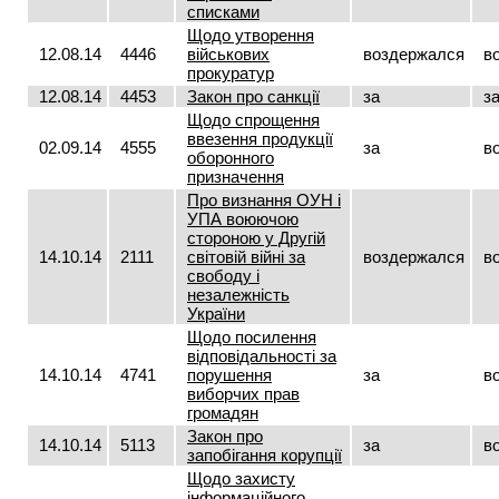
списками
Щодо утворення
12.08.14
4446
військових
воздержался
в
прокуратур
12.08.14
4453
Закон про санкції
за
з
Щодо спрощення
ввезення продукції
02.09.14
4555
за
в
оборонного
призначення
Про визнання ОУН і
УПА воюючою
стороною у Другій
14.10.14
2111
світовій війні за
воздержался
в
свободу і
незалежність
України
Щодо посилення
відповідальності за
14.10.14
4741
порушення
за
в
виборчих прав
громадян
Закон про
14.10.14
5113
за
в
запобігання корупції
Щодо захисту
інформаційного