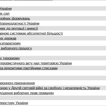
України
их сил
бройних формувань
бороноздатності України
х до окупації і анексії
тарною системою абсолютної більшості
ших держав
 сепаратизму
ї виборчого процесу
му тероризму
терористичного акту над територією України
за відкритими партійними списками
оронного призначення
ю у Другій світовій війні за свободу і незалежність України
рушення виборчих прав громадян
простору України