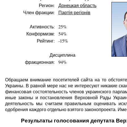
Регион:
Донецкая область
Член фракции:
Партія регіонів
Активность:
25%
Конформизм:
54%
Рейтинг:
-15%
Дисциплина
фракционная:
94%
Обращаем внимание посетителей сайта на то обстояте
Украины. В равной мере нас не интересуют никакие ска
финансовая состоятельность членов украинского парлам
иные законы и постановления Верховной Рады Украин
деятельность мы считаем правильным оценивать искл
одобрения каждого отдельно взятого законопроекта. Имен
Результаты голосования депутата Вер