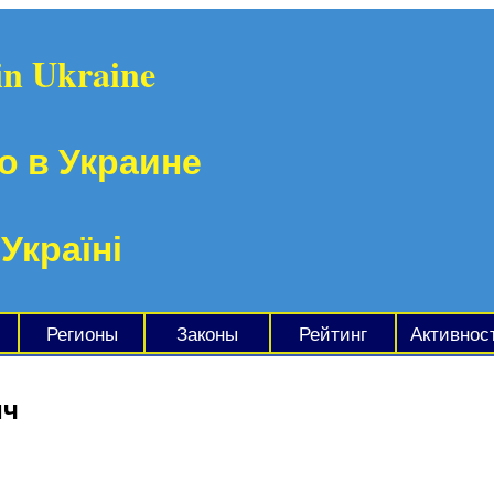
in Ukraine
о в Украине
 Україні
Регионы
Законы
Рейтинг
Активнос
ич