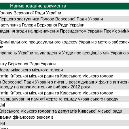
Наименование документа
Голову Верховної Ради України
Першого заступника Голови Верховної Ради України
заступника Голови Верховної Ради України
надання згоди на призначення Президентом України Прем'єр-міні
 Кримінального процесуального кодексу України з метою забезпе
ни
прагнень України та укладення Угоди про асоціацію між Україною
енту Верховної Ради України
асильківського міського голови
тів Київської міської ради та Київського міського голови
ії Верховної Ради України з питань розслідування фактів антикон
народу на парламентських виборах 2012 року
тів Київської міської ради та Київського міського голови
 та вшанування пам'яті жертв геноциду українського народу
їні
ївського міського голови та депутатів Київської міської ради
вання фінансових векселів
їни