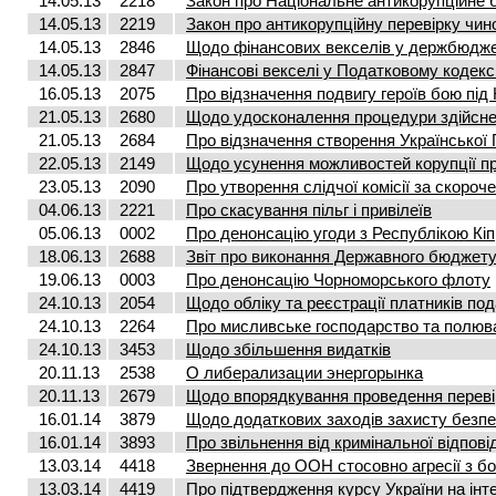
14.05.13
2218
Закон про Національне антикорупційне 
14.05.13
2219
Закон про антикорупційну перевірку чинов
14.05.13
2846
Щодо фінансових векселів у держбюдже
14.05.13
2847
Фінансові векселі у Податковому кодекс
16.05.13
2075
Про відзначення подвигу героїв бою під
21.05.13
2680
Щодо удосконалення процедури здійсне
21.05.13
2684
Про відзначення створення Української
22.05.13
2149
Щодо усунення можливостей корупції пр
23.05.13
2090
Про утворення слідчої комісії за скоро
04.06.13
2221
Про скасування пільг і привілеїв
05.06.13
0002
Про денонсацію угоди з Республікою Кіп
18.06.13
2688
Звіт про виконання Державного бюджету 
19.06.13
0003
Про денонсацію Чорноморського флоту
24.10.13
2054
Щодо обліку та реєстрації платників под
24.10.13
2264
Про мисливське господарство та полюв
24.10.13
3453
Щодо збільшення видатків
20.11.13
2538
О либерализации энергорынка
20.11.13
2679
Щодо впорядкування проведення переві
16.01.14
3879
Щодо додаткових заходів захисту безпе
16.01.14
3893
Про звільнення від кримінальної відпові
13.03.14
4418
Звернення до ООН стосовно агресії з бо
13.03.14
4419
Про підтвердження курсу України на ін