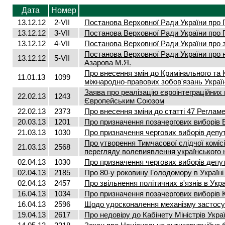
Дата
Номер
13.12.12
2-VII
Постанова Верховної Ради України про 
13.12.12
3-VII
Постанова Верховної Ради України про 
13.12.12
4-VII
Постанова Верховної Ради України про 
Постанова Верховної Ради України про 
13.12.12
5-VII
Азарова М.Я.
Про внесення змін до Кримінального та
11.01.13
1099
міжнародно-правових зобов'язань Украї
Заява про реалізацію євроінтеграційних 
22.02.13
1243
Європейським Союзом
22.02.13
2373
Про внесення зміни до статті 47 Реглам
20.03.13
1201
Про призначення позачергових виборів В
21.03.13
1030
Про призначення чергових виборів депута
Про утворення Тимчасової слідчої коміс
21.03.13
2568
перегляду волевиявлення українського 
02.04.13
1030
Про призначення чергових виборів депута
02.04.13
2185
Про 80-у роковину Голодомору в Україні
02.04.13
2457
Про звільнення політичних в'язнів в Укра
16.04.13
1034
Про призначення позачергових виборів Ки
16.04.13
2596
Щодо удосконалення механізму застосу
19.04.13
2617
Про недовіру до Кабінету Міністрів Укра