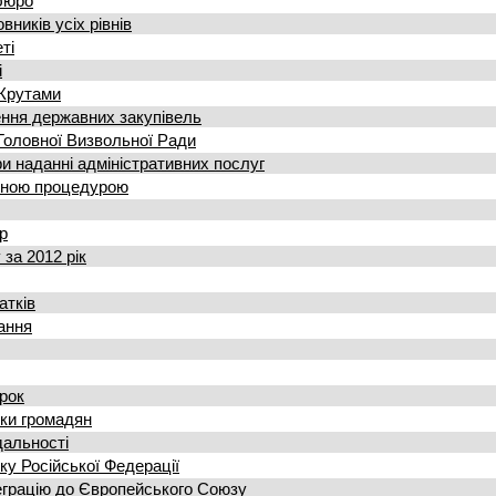
бюро
ників усіх рівнів
ті
і
 Крутами
ння державних закупівель
 Головної Визвольної Ради
и наданні адміністративних послуг
ченою процедурою
р
за 2012 рік
атків
ання
рок
ки громадян
дальності
ку Російської Федерації
теграцію до Європейського Союзу