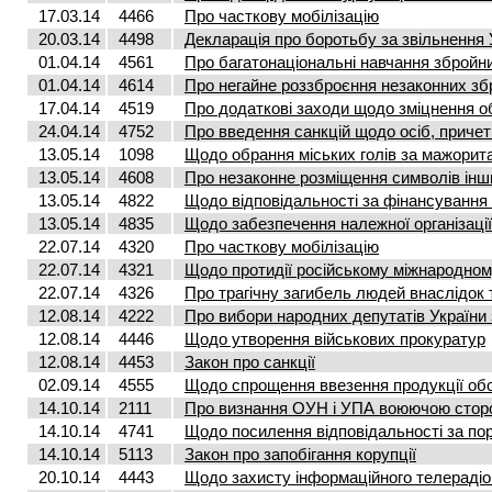
17.03.14
4466
Про часткову мобілізацію
20.03.14
4498
Декларація про боротьбу за звільнення 
01.04.14
4561
Про багатонаціональні навчання збройн
01.04.14
4614
Про негайне роззброєння незаконних з
17.04.14
4519
Про додаткові заходи щодо зміцнення о
24.04.14
4752
Про введення санкцій щодо осіб, причетни
13.05.14
1098
Щодо обрання міських голів за мажори
13.05.14
4608
Про незаконне розміщення символів ін
13.05.14
4822
Щодо відповідальності за фінансування
13.05.14
4835
Щодо забезпечення належної організаці
22.07.14
4320
Про часткову мобілізацію
22.07.14
4321
Щодо протидії російському міжнародно
22.07.14
4326
Про трагічну загибель людей внаслідок 
12.08.14
4222
Про вибори народних депутатів України 
12.08.14
4446
Щодо утворення військових прокуратур
12.08.14
4453
Закон про санкції
02.09.14
4555
Щодо спрощення ввезення продукції об
14.10.14
2111
Про визнання ОУН і УПА воюючою стороно
14.10.14
4741
Щодо посилення відповідальності за по
14.10.14
5113
Закон про запобігання корупції
20.10.14
4443
Щодо захисту інформаційного телерадіо