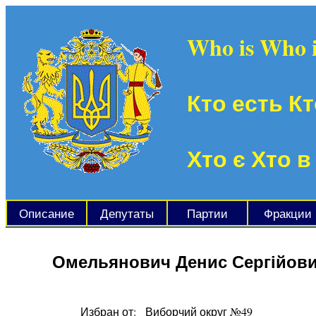
Who is Who 
Кто есть Кт
Хто є Хто в
Описание
Депутаты
Партии
Фракции
Омельянович Денис Сергійов
Избран от:
Виборчий округ №49