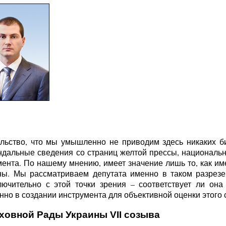
льство, что мы умышленно не приводим здесь никаких б
ндальные сведения со страниц желтой прессы, национальн
ента. По нашему мнению, имеет значение лишь то, как име
ы. Мы рассматриваем депутата именно в таком разрезе 
ючительно с этой точки зрения – соответствует ли она
но в создании инструмента для объективной оценки этого с
ховной Рады Украины VII созыва